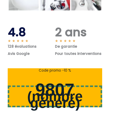
4.8
2 ans
N
N
★
★
★
★
★
★
★
★
★
★
128 évaluations
o
De garantie
o
t
t
Avis Google
Pour toutes interventions
é
é
5
5
s
s
Code promo -10 %
u
u
r
r
9807
5
5
(
nombre
généré
)