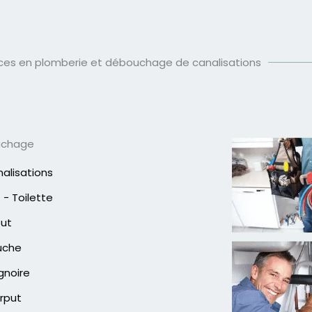
ices en plomberie et débouchage de canalisations
uchage
alisations
- Toilette
out
uche
gnoire
rput