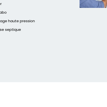
er
vabo
age haute pression
se septique