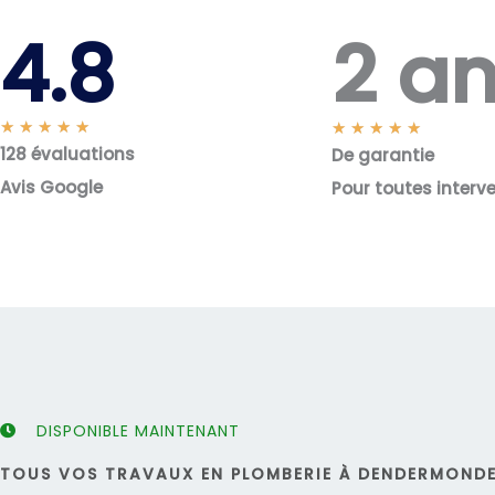
2 a
4.8
N
★
★
★
★
★
N
★
★
★
★
★
128 évaluations
o
De garantie
o
t
t
Avis Google
Pour toutes interv
é
é
5
5
s
s
u
u
r
r
5
5
DISPONIBLE MAINTENANT
TOUS VOS TRAVAUX EN PLOMBERIE À DENDERMONDE 