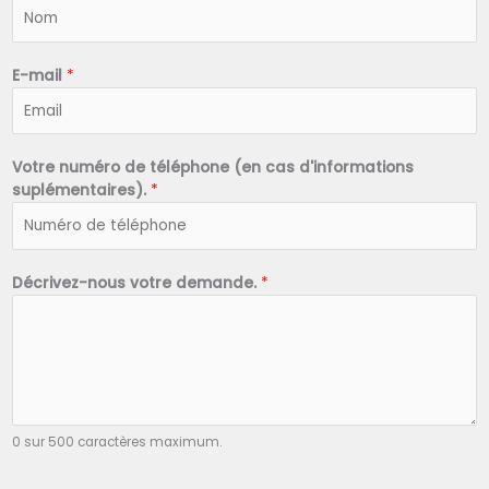
N
o
m
*
E-mail
*
Votre numéro de téléphone (en cas d'informations
suplémentaires).
*
Décrivez-nous votre demande.
*
0 sur 500 caractères maximum.