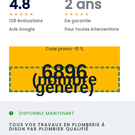
4.8
2 ans
N
N
★
★
★
★
★
★
★
★
★
★
128 évaluations
o
De garantie
o
t
t
Avis Google
Pour toutes interventions
é
é
5
5
s
s
Code promo -10 %
u
u
r
r
6896
5
5
(
nombre
généré
)
DISPONIBLE MAINTENANT
TOUS VOS TRAVAUX EN PLOMBERIE À
DISON PAR PLOMBIER QUALIFIÉ