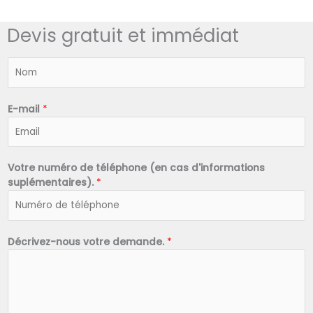
Devis gratuit et immédiat
N
o
m
*
E-mail
*
Votre numéro de téléphone (en cas d'informations
suplémentaires).
*
Décrivez-nous votre demande.
*