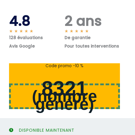
4.8
2 ans
N
N
★
★
★
★
★
★
★
★
★
★
128 évaluations
o
De garantie
o
t
t
Avis Google
Pour toutes interventions
é
é
5
5
s
s
Code promo -10 %
u
u
r
r
8321
5
5
(
nombre
généré
)
DISPONIBLE MAINTENANT