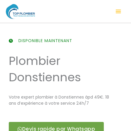
Aller
Men
au
contenu
prin
DISPONIBLE MAINTENANT
Plombier
Donstiennes
Votre expert plombier à Donstiennes àpd 49€. 18
ans d’expérience à votre service 24h/7
Devis rapide par Whatsapp