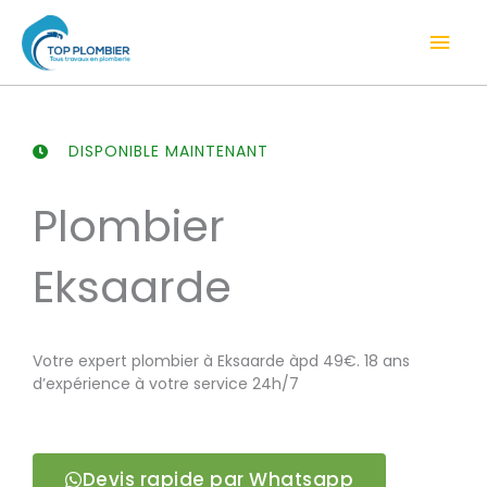
Aller
Men
au
contenu
prin
DISPONIBLE MAINTENANT
Plombier
Eksaarde
Votre expert plombier à Eksaarde àpd 49€. 18 ans
d’expérience à votre service 24h/7
Devis rapide par Whatsapp