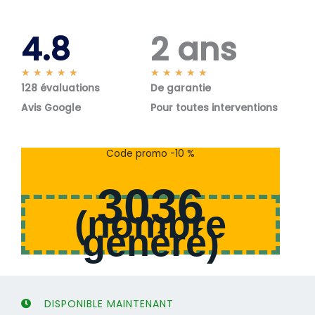
4.8
2 ans
N
N
★
★
★
★
★
★
★
★
★
★
128 évaluations
o
De garantie
o
t
t
Avis Google
Pour toutes interventions
é
é
5
5
s
s
Code promo -10 %
u
u
r
r
3036
5
5
(
nombre
généré
)
DISPONIBLE MAINTENANT