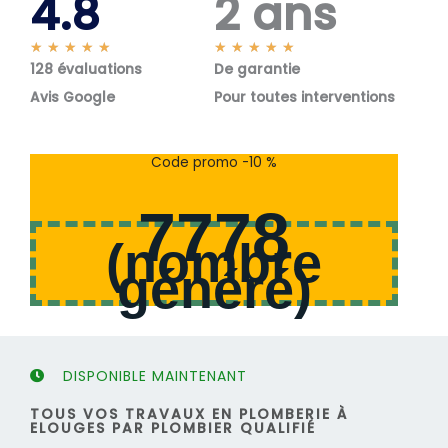
4.8
2 ans
N
N
★
★
★
★
★
★
★
★
★
★
128 évaluations
o
De garantie
o
t
t
Avis Google
Pour toutes interventions
é
é
5
5
s
s
Code promo -10 %
u
u
r
r
7778
5
5
(
nombre
généré
)
DISPONIBLE MAINTENANT
TOUS VOS TRAVAUX EN PLOMBERIE À
ELOUGES PAR PLOMBIER QUALIFIÉ