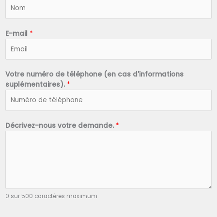
N
o
m
*
E-mail
*
Votre numéro de téléphone (en cas d'informations
suplémentaires).
*
Décrivez-nous votre demande.
*
0 sur 500 caractères maximum.