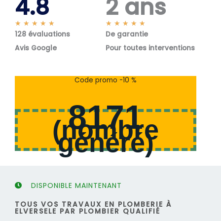
4.8
2 ans
N
N
★
★
★
★
★
★
★
★
★
★
128 évaluations
o
De garantie
o
t
t
Avis Google
Pour toutes interventions
é
é
5
5
s
s
Code promo -10 %
u
u
r
r
8171
5
5
(
nombre
généré
)
DISPONIBLE MAINTENANT
TOUS VOS TRAVAUX EN PLOMBERIE À
ELVERSELE PAR PLOMBIER QUALIFIÉ