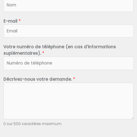
N
o
m
*
E-mail
*
Votre numéro de téléphone (en cas d'informations
suplémentaires).
*
Décrivez-nous votre demande.
*
0 sur 500 caractères maximum.