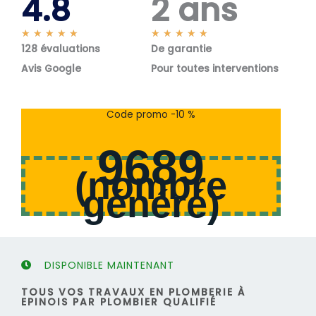
4.8
2 ans
N
N
★
★
★
★
★
★
★
★
★
★
128 évaluations
o
De garantie
o
t
t
Avis Google
Pour toutes interventions
é
é
5
5
s
s
Code promo -10 %
u
u
r
r
9689
5
5
(
nombre
généré
)
DISPONIBLE MAINTENANT
TOUS VOS TRAVAUX EN PLOMBERIE À
EPINOIS PAR PLOMBIER QUALIFIÉ