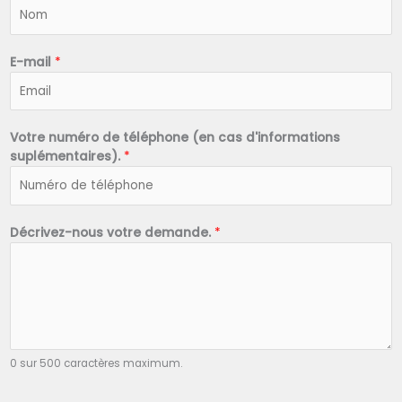
N
o
m
*
E-mail
*
Votre numéro de téléphone (en cas d'informations
suplémentaires).
*
Décrivez-nous votre demande.
*
0 sur 500 caractères maximum.