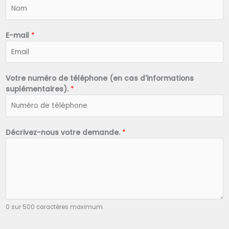
N
o
m
*
E-mail
*
Votre numéro de téléphone (en cas d'informations
suplémentaires).
*
Décrivez-nous votre demande.
*
0 sur 500 caractères maximum.