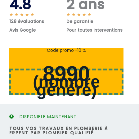
4.8
2 ans
N
N
★
★
★
★
★
★
★
★
★
★
128 évaluations
o
De garantie
o
t
t
Avis Google
Pour toutes interventions
é
é
5
5
s
s
Code promo -10 %
u
u
r
r
8990
5
5
(
nombre
généré
)
DISPONIBLE MAINTENANT
TOUS VOS TRAVAUX EN PLOMBERIE À
ERPENT PAR PLOMBIER QUALIFIÉ