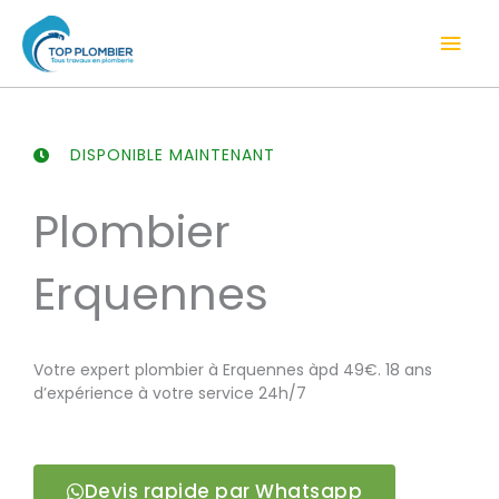
Aller
Men
au
contenu
prin
DISPONIBLE MAINTENANT
Plombier
Erquennes
Votre expert plombier à Erquennes àpd 49€. 18 ans
d’expérience à votre service 24h/7
Devis rapide par Whatsapp