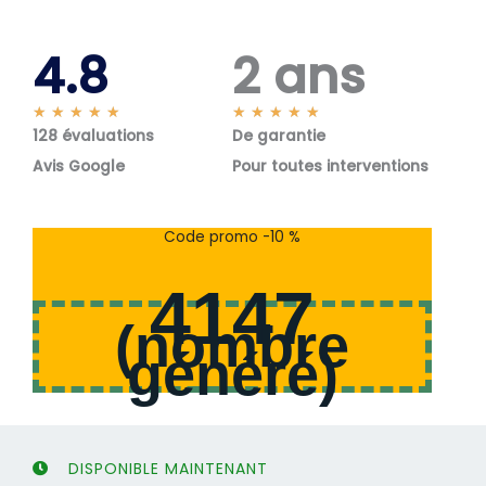
4.8
2 ans
N
N
★
★
★
★
★
★
★
★
★
★
128 évaluations
o
De garantie
o
t
t
Avis Google
Pour toutes interventions
é
é
5
5
s
s
Code promo -10 %
u
u
r
r
4147
5
5
(
nombre
généré
)
DISPONIBLE MAINTENANT