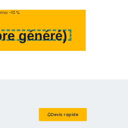
mo -10 %
re généré
)
Devis rapide