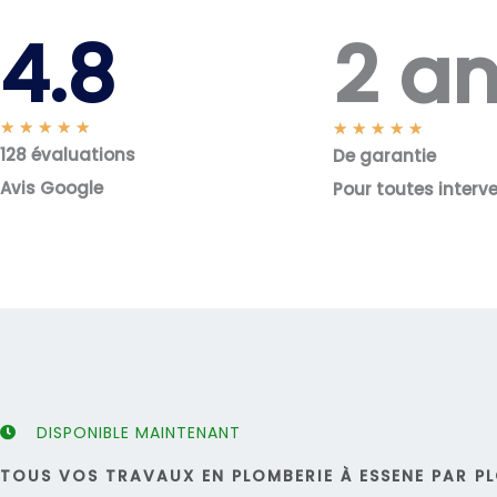
2 a
4.8
N
★
★
★
★
★
N
★
★
★
★
★
128 évaluations
o
De garantie
o
t
t
Avis Google
Pour toutes interv
é
é
5
5
s
s
u
u
r
r
5
5
DISPONIBLE MAINTENANT
TOUS VOS TRAVAUX EN PLOMBERIE À ESSENE PAR PL