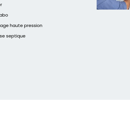
er
vabo
age haute pression
se septique