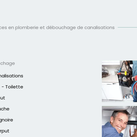
ices en plomberie et débouchage de canalisations
uchage
alisations
- Toilette
out
uche
gnoire
rput