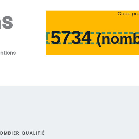
ns
Code pro
5734
(
nomb
entions
OMBIER QUALIFIÉ