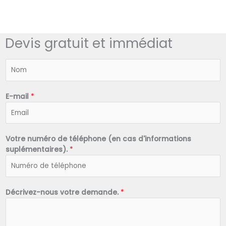
Devis gratuit et immédiat
N
o
m
*
E-mail
*
Votre numéro de téléphone (en cas d'informations
suplémentaires).
*
Décrivez-nous votre demande.
*