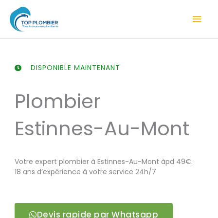
Aller
Men
au
contenu
prin
DISPONIBLE MAINTENANT
Plombier
Estinnes-Au-Mont
Votre expert plombier à Estinnes-Au-Mont àpd 49€.
18 ans d’expérience à votre service 24h/7
Devis rapide par Whatsapp