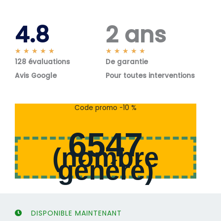
4.8
2 ans
N
N
★
★
★
★
★
★
★
★
★
★
128 évaluations
o
De garantie
o
t
t
Avis Google
Pour toutes interventions
é
é
5
5
s
s
Code promo -10 %
u
u
r
r
6547
5
5
(
nombre
généré
)
DISPONIBLE MAINTENANT