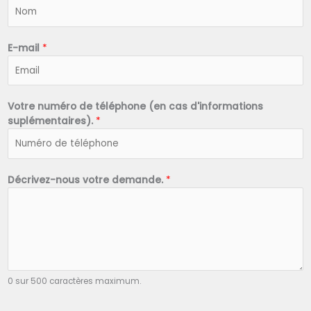
N
o
m
*
E-mail
*
Votre numéro de téléphone (en cas d'informations
suplémentaires).
*
Décrivez-nous votre demande.
*
0 sur 500 caractères maximum.