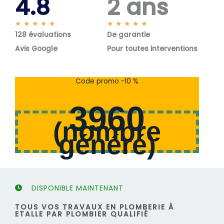
4.8
2 ans
N
N
★
★
★
★
★
★
★
★
★
★
128 évaluations
o
De garantie
o
t
t
Avis Google
Pour toutes interventions
é
é
5
5
s
s
Code promo -10 %
u
u
r
r
3960
5
5
(
nombre
généré
)
DISPONIBLE MAINTENANT
TOUS VOS TRAVAUX EN PLOMBERIE À
ETALLE PAR PLOMBIER QUALIFIÉ