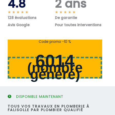
4.8
2 ans
N
N
★
★
★
★
★
★
★
★
★
★
128 évaluations
o
De garantie
o
t
t
Avis Google
Pour toutes interventions
é
é
5
5
s
s
Code promo -10 %
u
u
r
r
6014
5
5
(
nombre
généré
)
DISPONIBLE MAINTENANT
TOUS VOS TRAVAUX EN PLOMBERIE À
FALISOLLE PAR PLOMBIER QUALIFIÉ