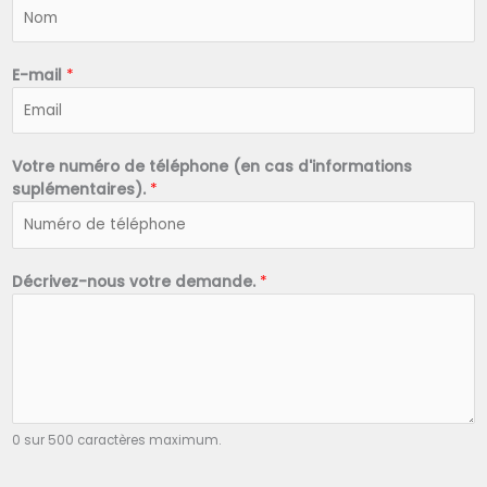
N
o
m
*
E-mail
*
Votre numéro de téléphone (en cas d'informations
suplémentaires).
*
Décrivez-nous votre demande.
*
0 sur 500 caractères maximum.