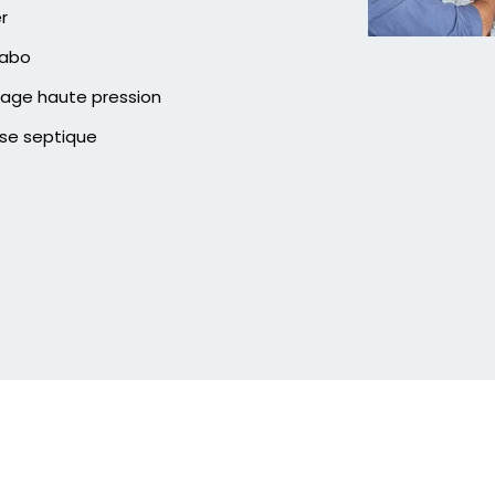
er
vabo
age haute pression
se septique