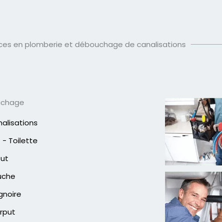
ices en plomberie et débouchage de canalisations
uchage
alisations
- Toilette
out
uche
gnoire
rput