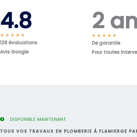
2 a
4.8
N
★
★
★
★
★
N
★
★
★
★
★
128 évaluations
o
De garantie
o
t
t
Avis Google
Pour toutes interv
é
é
5
5
s
s
u
u
r
r
5
5
DISPONIBLE MAINTENANT
TOUS VOS TRAVAUX EN PLOMBERIE À FLAMIERGE PAR