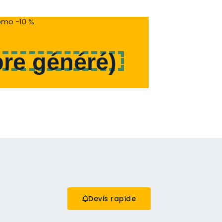
mo -10 %
re généré
)
Devis rapide