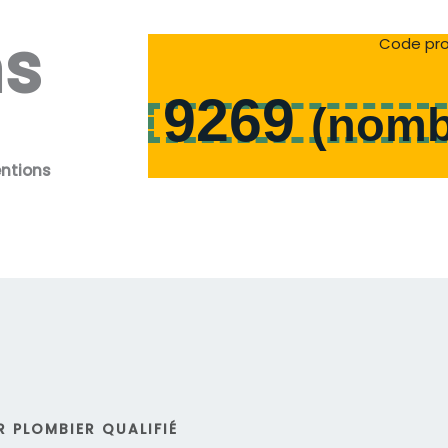
ns
Code pro
9269
(
nomb
entions
 PLOMBIER QUALIFIÉ