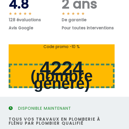
4.8
2 ans
N
N
★
★
★
★
★
★
★
★
★
★
128 évaluations
o
De garantie
o
t
t
Avis Google
Pour toutes interventions
é
é
5
5
s
s
Code promo -10 %
u
u
r
r
4224
5
5
(
nombre
généré
)
DISPONIBLE MAINTENANT
TOUS VOS TRAVAUX EN PLOMBERIE À
FLÉNU PAR PLOMBIER QUALIFIÉ