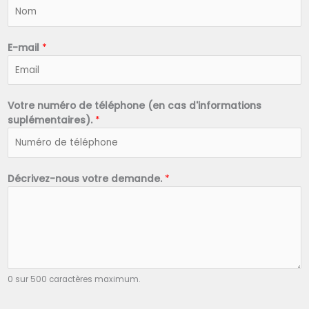
N
o
m
*
E-mail
*
Votre numéro de téléphone (en cas d'informations
suplémentaires).
*
Décrivez-nous votre demande.
*
0 sur 500 caractères maximum.