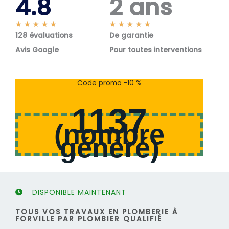
4.8
2 ans
N
N
★
★
★
★
★
★
★
★
★
★
128 évaluations
o
De garantie
o
t
t
Avis Google
Pour toutes interventions
é
é
5
5
s
s
Code promo -10 %
u
u
r
r
1137
5
5
(
nombre
généré
)
DISPONIBLE MAINTENANT
TOUS VOS TRAVAUX EN PLOMBERIE À
FORVILLE PAR PLOMBIER QUALIFIÉ