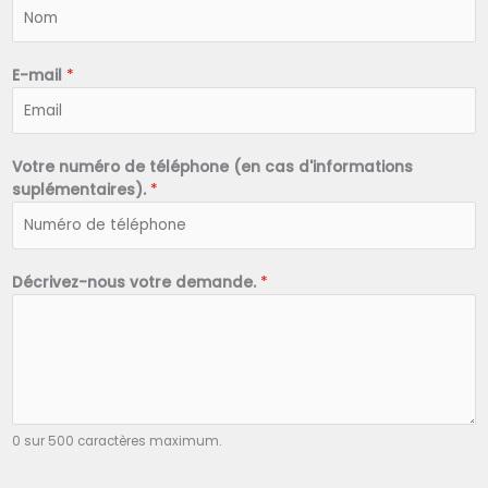
N
o
m
*
E-mail
*
Votre numéro de téléphone (en cas d'informations
suplémentaires).
*
Décrivez-nous votre demande.
*
0 sur 500 caractères maximum.