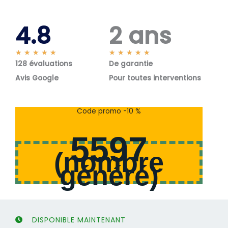
4.8
2 ans
N
N
★
★
★
★
★
★
★
★
★
★
128 évaluations
o
De garantie
o
t
t
Avis Google
Pour toutes interventions
é
é
5
5
s
s
Code promo -10 %
u
u
r
r
5597
5
5
(
nombre
généré
)
DISPONIBLE MAINTENANT