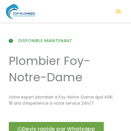
Aller
Men
au
contenu
prin
DISPONIBLE MAINTENANT
Plombier Foy-
Notre-Dame
Votre expert plombier à Foy-Notre-Dame àpd 49€.
18 ans d’expérience à votre service 24h/7
Devis rapide par Whatsapp