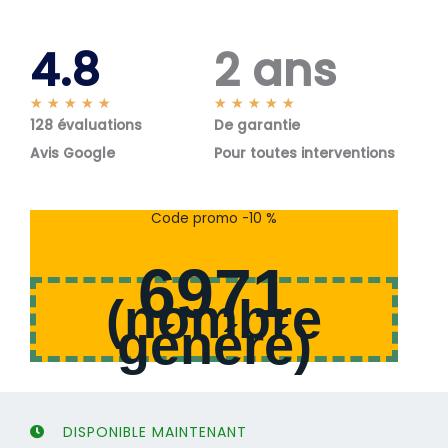
4.8
2 ans
N
N
★
★
★
★
★
★
★
★
★
★
128 évaluations
o
De garantie
o
t
t
Avis Google
Pour toutes interventions
é
é
5
5
s
s
Code promo -10 %
u
u
r
r
6971
5
5
(
nombre
généré
)
DISPONIBLE MAINTENANT