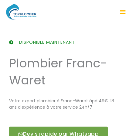
Aller
Men
au
contenu
prin
DISPONIBLE MAINTENANT
Plombier Franc-
Waret
Votre expert plombier à Franc-Waret àpd 49€. 18
ans d’expérience à votre service 24h/7
Devis rapide par Whatsapp