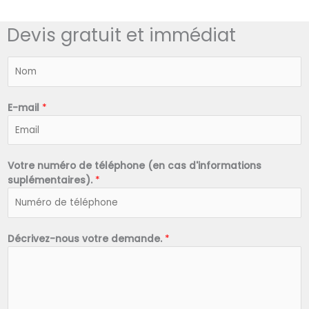
Devis gratuit et immédiat
N
o
m
*
E-mail
*
Votre numéro de téléphone (en cas d'informations
suplémentaires).
*
Décrivez-nous votre demande.
*