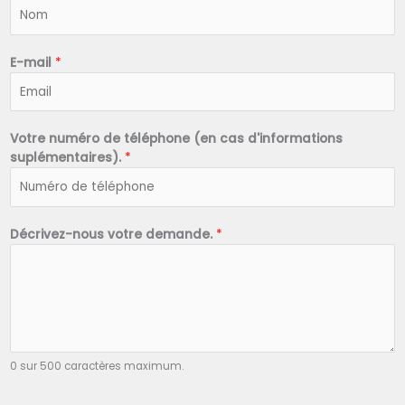
N
o
m
*
E-mail
*
Votre numéro de téléphone (en cas d'informations
suplémentaires).
*
Décrivez-nous votre demande.
*
0 sur 500 caractères maximum.