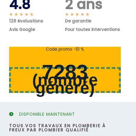
4.8
2 ans
N
N
★
★
★
★
★
★
★
★
★
★
128 évaluations
o
De garantie
o
t
t
Avis Google
Pour toutes interventions
é
é
5
5
s
s
Code promo -10 %
u
u
r
r
7283
5
5
(
nombre
généré
)
DISPONIBLE MAINTENANT
TOUS VOS TRAVAUX EN PLOMBERIE À
FREUX PAR PLOMBIER QUALIFIÉ