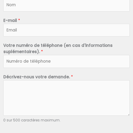
N
o
m
*
E-mail
*
Votre numéro de téléphone (en cas d'informations
suplémentaires).
*
Décrivez-nous votre demande.
*
0 sur 500 caractères maximum.