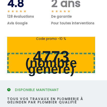
4.8
2 ans
N
N
★
★
★
★
★
★
★
★
★
★
128 évaluations
o
De garantie
o
t
t
Avis Google
Pour toutes interventions
é
é
5
5
s
s
Code promo -10 %
u
u
r
r
4773
5
5
(
nombre
généré
)
DISPONIBLE MAINTENANT
TOUS VOS TRAVAUX EN PLOMBERIE À
GELINDEN PAR PLOMBIER QUALIFIÉ