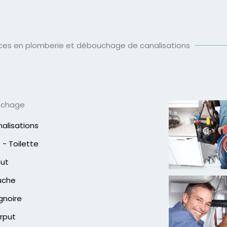
ices en plomberie et débouchage de canalisations
uchage
alisations
- Toilette
out
uche
gnoire
rput