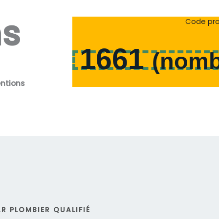
ns
Code pro
1661
(
nomb
entions
R PLOMBIER QUALIFIÉ