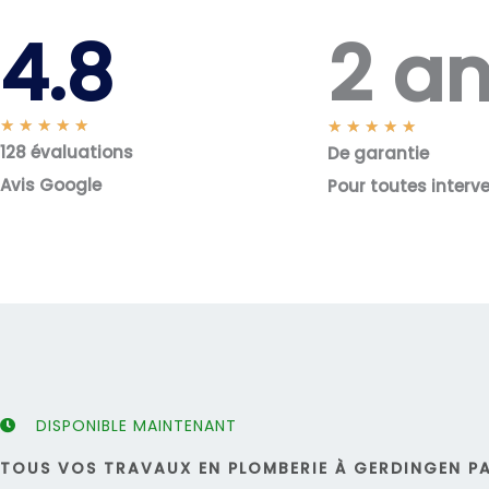
2 a
4.8
N
★
★
★
★
★
N
★
★
★
★
★
128 évaluations
o
De garantie
o
t
t
Avis Google
Pour toutes interv
é
é
5
5
s
s
u
u
r
r
5
5
DISPONIBLE MAINTENANT
TOUS VOS TRAVAUX EN PLOMBERIE À GERDINGEN PA