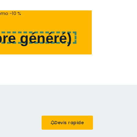
mo -10 %
re généré
)
Devis rapide