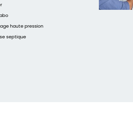
er
vabo
age haute pression
se septique