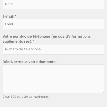
N
o
m
*
E-mail
*
Votre numéro de téléphone (en cas d'informations
suplémentaires).
*
Décrivez-nous votre demande.
*
0 sur 500 caractères maximum.