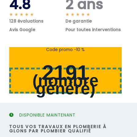
4.8
2 ans
N
N
★
★
★
★
★
★
★
★
★
★
128 évaluations
o
De garantie
o
t
t
Avis Google
Pour toutes interventions
é
é
5
5
s
s
Code promo -10 %
u
u
r
r
2191
5
5
(
nombre
généré
)
DISPONIBLE MAINTENANT
TOUS VOS TRAVAUX EN PLOMBERIE À
GLONS PAR PLOMBIER QUALIFIÉ