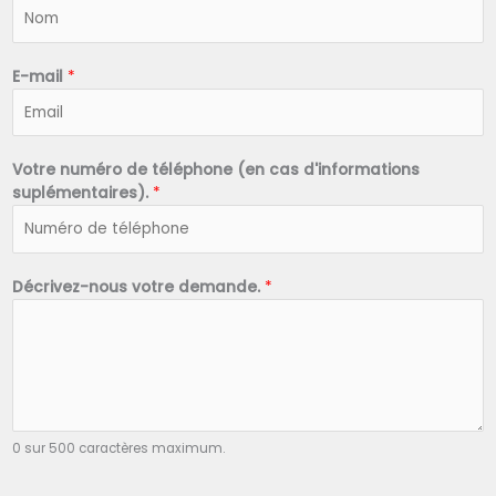
N
o
m
*
E-mail
*
Votre numéro de téléphone (en cas d'informations
suplémentaires).
*
Décrivez-nous votre demande.
*
0 sur 500 caractères maximum.