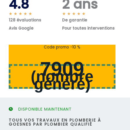
4.8
2 ans
N
N
★
★
★
★
★
★
★
★
★
★
128 évaluations
o
De garantie
o
t
t
Avis Google
Pour toutes interventions
é
é
5
5
s
s
Code promo -10 %
u
u
r
r
7909
5
5
(
nombre
généré
)
DISPONIBLE MAINTENANT
TOUS VOS TRAVAUX EN PLOMBERIE À
GOESNES PAR PLOMBIER QUALIFIÉ