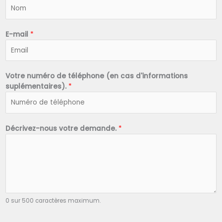
N
o
m
*
E-mail
*
Votre numéro de téléphone (en cas d'informations
suplémentaires).
*
Décrivez-nous votre demande.
*
0 sur 500 caractères maximum.