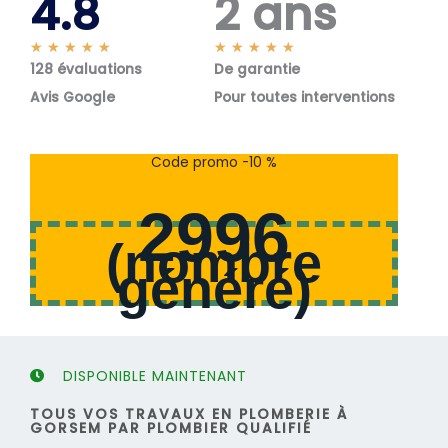
4.8
2 ans
N
N
★
★
★
★
★
★
★
★
★
★
128 évaluations
o
De garantie
o
t
t
Avis Google
Pour toutes interventions
é
é
5
5
s
s
Code promo -10 %
u
u
r
r
2996
5
5
(
nombre
généré
)
DISPONIBLE MAINTENANT
TOUS VOS TRAVAUX EN PLOMBERIE À
GORSEM PAR PLOMBIER QUALIFIÉ