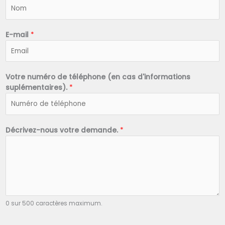
N
o
m
*
E-mail
*
Votre numéro de téléphone (en cas d'informations
suplémentaires).
*
Décrivez-nous votre demande.
*
0 sur 500 caractères maximum.