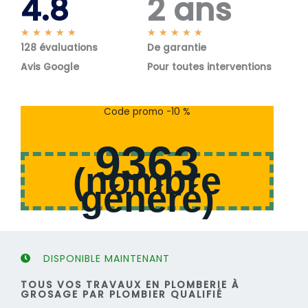
4.8
2 ans
N
N
★
★
★
★
★
★
★
★
★
★
128 évaluations
o
De garantie
o
t
t
Avis Google
Pour toutes interventions
é
é
5
5
s
s
Code promo -10 %
u
u
r
r
9363
5
5
(
nombre
généré
)
DISPONIBLE MAINTENANT
TOUS VOS TRAVAUX EN PLOMBERIE À
GROSAGE PAR PLOMBIER QUALIFIÉ