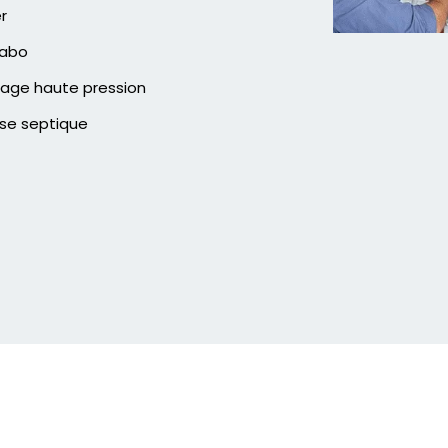
er
vabo
age haute pression
se septique