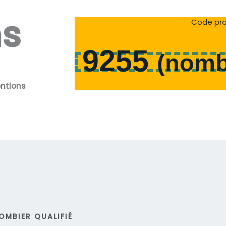
ns
Code pro
9255
(
nomb
entions
OMBIER QUALIFIÉ