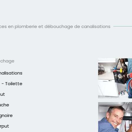
ices en plomberie et débouchage de canalisations
uchage
alisations
- Toilette
out
uche
gnoire
rput