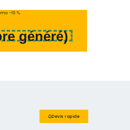
mo -10 %
re généré
)
Devis rapide