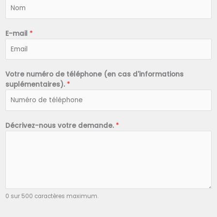
N
o
m
*
E-mail
*
Votre numéro de téléphone (en cas d'informations
suplémentaires).
*
Décrivez-nous votre demande.
*
0 sur 500 caractères maximum.