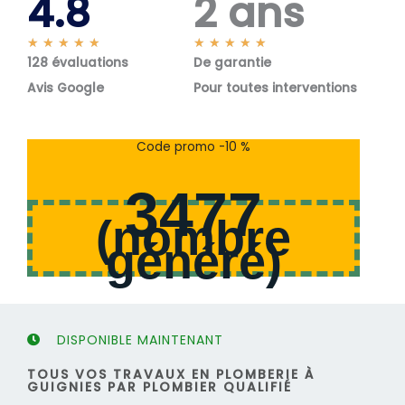
4.8
2 ans
N
N
★
★
★
★
★
★
★
★
★
★
128 évaluations
o
De garantie
o
t
t
Avis Google
Pour toutes interventions
é
é
5
5
s
s
Code promo -10 %
u
u
r
r
3477
5
5
(
nombre
généré
)
DISPONIBLE MAINTENANT
TOUS VOS TRAVAUX EN PLOMBERIE À
GUIGNIES PAR PLOMBIER QUALIFIÉ