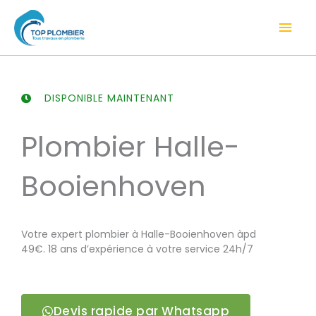
Aller
Men
au
contenu
prin
DISPONIBLE MAINTENANT
Plombier Halle-
Booienhoven
Votre expert plombier à Halle-Booienhoven àpd
49€. 18 ans d’expérience à votre service 24h/7
Devis rapide par Whatsapp