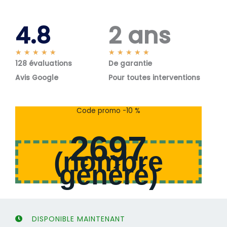
4.8
2 ans
N
N
★
★
★
★
★
★
★
★
★
★
128 évaluations
o
De garantie
o
t
t
Avis Google
Pour toutes interventions
é
é
5
5
s
s
Code promo -10 %
u
u
r
r
2697
5
5
(
nombre
généré
)
DISPONIBLE MAINTENANT