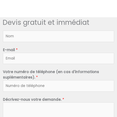
Devis gratuit et immédiat
N
o
m
*
E-mail
*
Votre numéro de téléphone (en cas d'informations
suplémentaires).
*
Décrivez-nous votre demande.
*