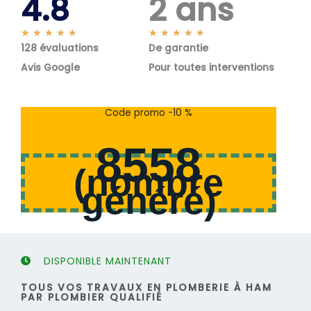
4.8
2 ans
N
N
★
★
★
★
★
★
★
★
★
★
128 évaluations
o
De garantie
o
t
t
Avis Google
Pour toutes interventions
é
é
5
5
s
s
Code promo -10 %
u
u
r
r
8558
5
5
(
nombre
généré
)
DISPONIBLE MAINTENANT
TOUS VOS TRAVAUX EN PLOMBERIE À HAM
PAR PLOMBIER QUALIFIÉ