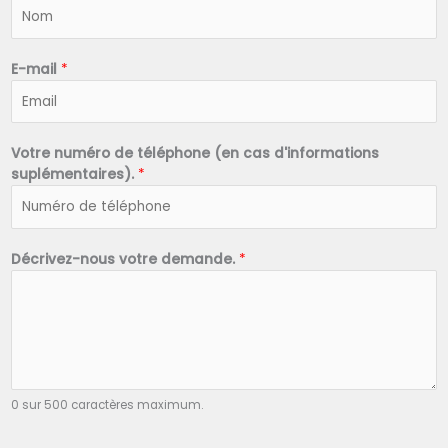
N
o
m
*
E-mail
*
Votre numéro de téléphone (en cas d'informations
suplémentaires).
*
Décrivez-nous votre demande.
*
0 sur 500 caractères maximum.