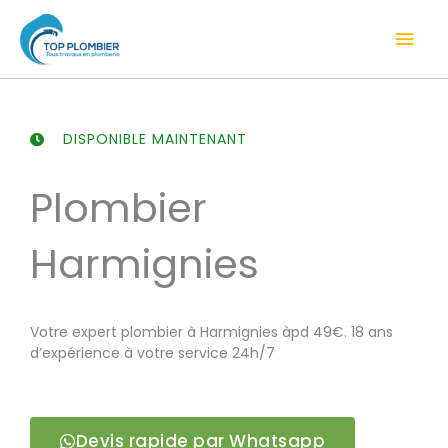
Aller
Men
au
contenu
prin
DISPONIBLE MAINTENANT
Plombier
Harmignies
Votre expert plombier à Harmignies àpd 49€. 18 ans
d’expérience à votre service 24h/7
Devis rapide par Whatsapp