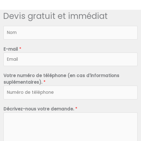
Devis gratuit et immédiat
N
o
m
*
E-mail
*
Votre numéro de téléphone (en cas d'informations
suplémentaires).
*
Décrivez-nous votre demande.
*