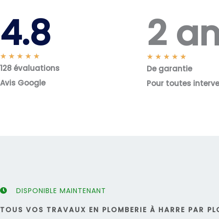
2 a
4.8
N
★
★
★
★
★
N
★
★
★
★
★
128 évaluations
o
De garantie
o
t
t
Avis Google
Pour toutes interv
é
é
5
5
s
s
u
u
r
r
5
5
DISPONIBLE MAINTENANT
TOUS VOS TRAVAUX EN PLOMBERIE À HARRE PAR PL