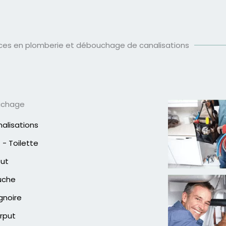
ices en plomberie et débouchage de canalisations
uchage
alisations
- Toilette
out
uche
gnoire
rput