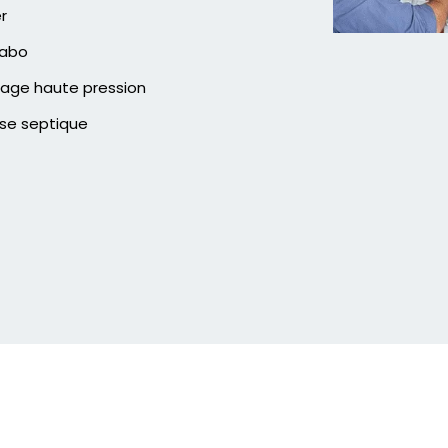
er
vabo
age haute pression
se septique