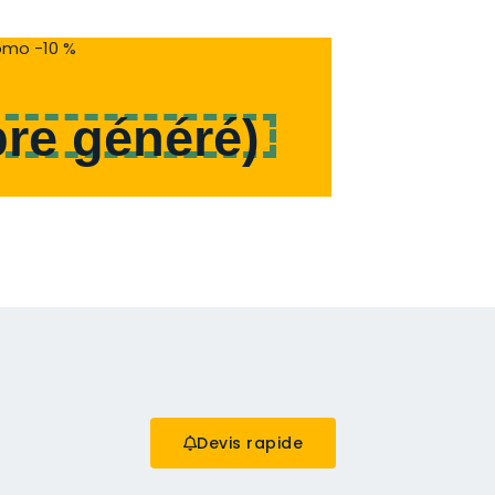
mo -10 %
re généré
)
Devis rapide