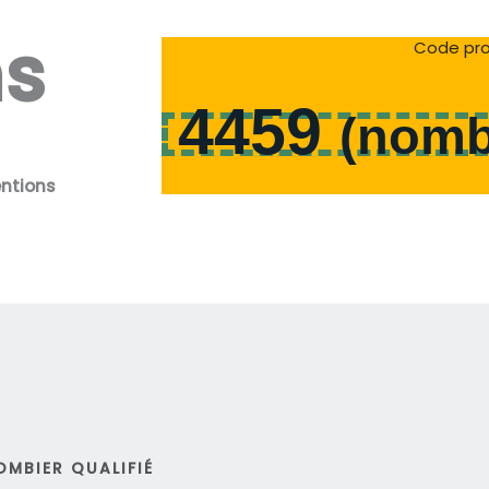
ns
Code pro
4459
(
nomb
entions
OMBIER QUALIFIÉ