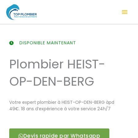
Aller
Men
au
contenu
prin
DISPONIBLE MAINTENANT
Plombier HEIST-
OP-DEN-BERG
Votre expert plombier à HEIST-OP-DEN-BERG àpd
49€. 18 ans d’expérience à votre service 24h/7
Devis rapide par Whatsapp