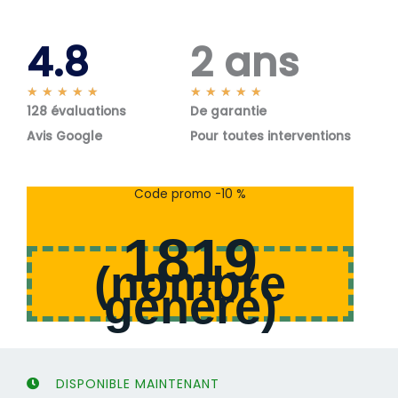
4.8
2 ans
N
N
★
★
★
★
★
★
★
★
★
★
128 évaluations
o
De garantie
o
t
t
Avis Google
Pour toutes interventions
é
é
5
5
s
s
Code promo -10 %
u
u
r
r
1819
5
5
(
nombre
généré
)
DISPONIBLE MAINTENANT