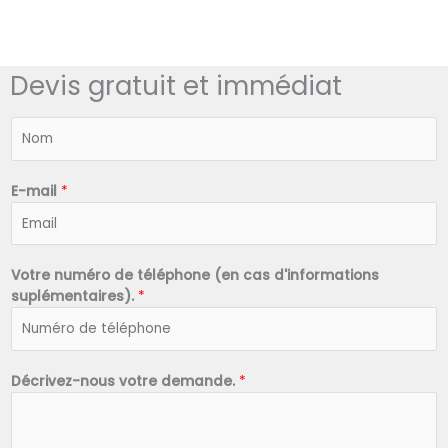
Devis gratuit et immédiat
N
o
m
*
E-mail
*
Votre numéro de téléphone (en cas d'informations
suplémentaires).
*
Décrivez-nous votre demande.
*