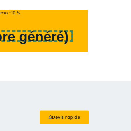
mo -10 %
re généré
)
Devis rapide