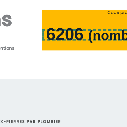
ns
Code pro
6206
(
nomb
entions
X-PIERRES PAR PLOMBIER