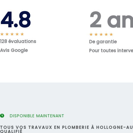
2 a
4.8
N
★
★
★
★
★
N
★
★
★
★
★
128 évaluations
o
De garantie
o
t
t
Avis Google
Pour toutes interv
é
é
5
5
s
s
u
u
r
r
5
5
DISPONIBLE MAINTENANT
TOUS VOS TRAVAUX EN PLOMBERIE À HOLLOGNE-AU
QUALIFIÉ