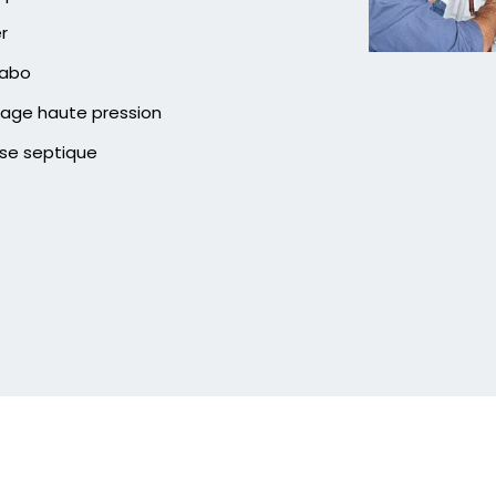
er
vabo
age haute pression
se septique