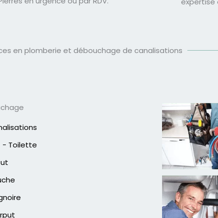
Pierres en urgence ou par RDV.
expertise
ices en plomberie et débouchage de canalisations
uchage
alisations
- Toilette
out
uche
gnoire
rput