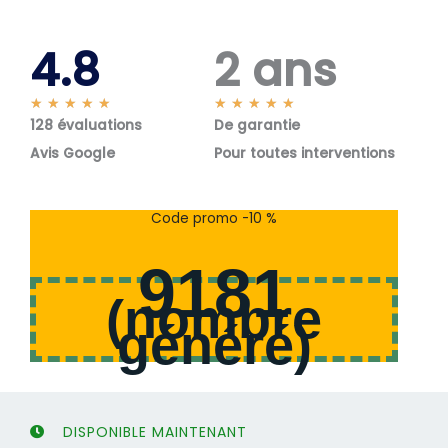
4.8
2 ans
N
N
★
★
★
★
★
★
★
★
★
★
128 évaluations
o
De garantie
o
t
t
Avis Google
Pour toutes interventions
é
é
5
5
s
s
Code promo -10 %
u
u
r
r
9181
5
5
(
nombre
généré
)
DISPONIBLE MAINTENANT