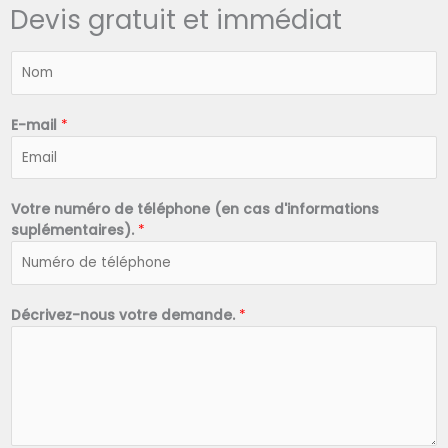
Devis gratuit et immédiat
N
o
m
*
E-mail
*
Votre numéro de téléphone (en cas d'informations
suplémentaires).
*
Décrivez-nous votre demande.
*