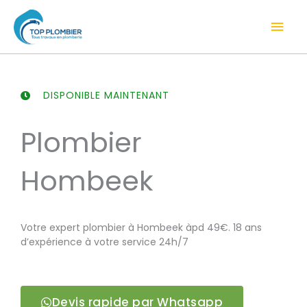
Aller
Men
au
contenu
prin
DISPONIBLE MAINTENANT
Plombier
Hombeek
Votre expert plombier à Hombeek àpd 49€. 18 ans
d’expérience à votre service 24h/7
Devis rapide par Whatsapp