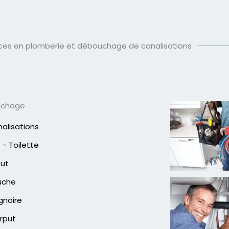
ices en plomberie et débouchage de canalisations
uchage
alisations
- Toilette
out
uche
gnoire
rput