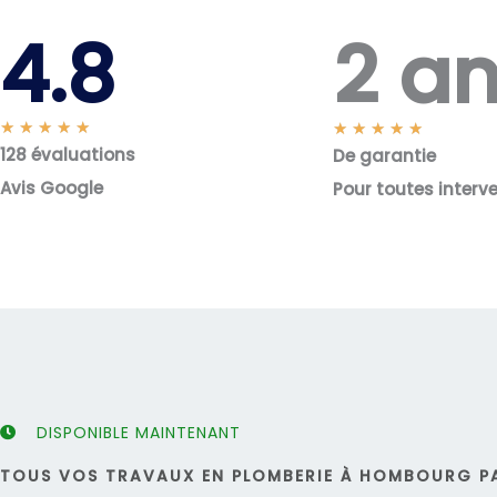
2 a
4.8
N
★
★
★
★
★
N
★
★
★
★
★
128 évaluations
o
De garantie
o
t
t
Avis Google
Pour toutes interv
é
é
5
5
s
s
u
u
r
r
5
5
DISPONIBLE MAINTENANT
TOUS VOS TRAVAUX EN PLOMBERIE À HOMBOURG PA