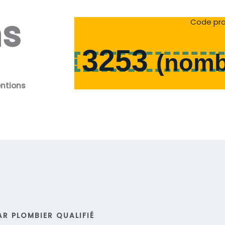
ns
Code pro
3253
(
nomb
entions
R PLOMBIER QUALIFIÉ