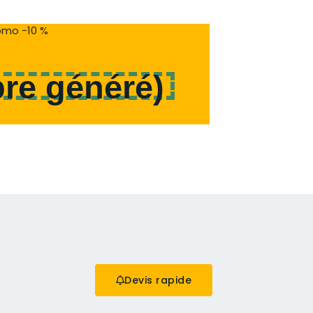
mo -10 %
re généré
)
Devis rapide