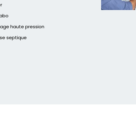
er
vabo
age haute pression
se septique