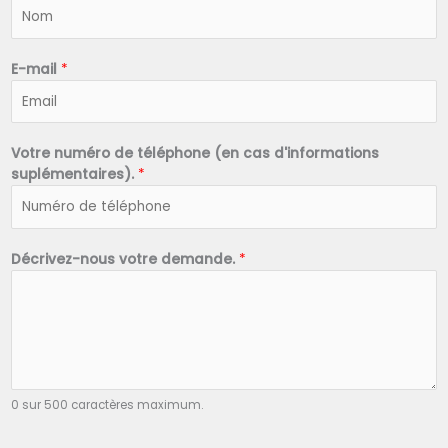
N
o
m
*
E-mail
*
Votre numéro de téléphone (en cas d'informations
suplémentaires).
*
Décrivez-nous votre demande.
*
0 sur 500 caractères maximum.