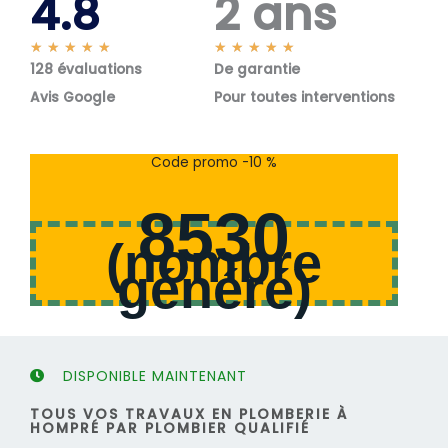
4.8
2 ans
N
N
★
★
★
★
★
★
★
★
★
★
128 évaluations
o
De garantie
o
t
t
Avis Google
Pour toutes interventions
é
é
5
5
s
s
Code promo -10 %
u
u
r
r
8530
5
5
(
nombre
généré
)
DISPONIBLE MAINTENANT
TOUS VOS TRAVAUX EN PLOMBERIE À
HOMPRÉ PAR PLOMBIER QUALIFIÉ