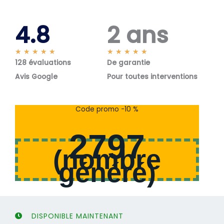
4.8
2 ans
N
N
★
★
★
★
★
★
★
★
★
★
128 évaluations
o
De garantie
o
t
t
Avis Google
Pour toutes interventions
é
é
5
5
s
s
Code promo -10 %
u
u
r
r
2797
5
5
(
nombre
généré
)
DISPONIBLE MAINTENANT