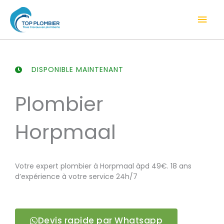
Aller
Men
au
contenu
prin
DISPONIBLE MAINTENANT
Plombier
Horpmaal
Votre expert plombier à Horpmaal àpd 49€. 18 ans
d’expérience à votre service 24h/7
Devis rapide par Whatsapp