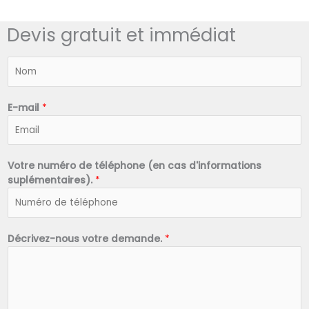
Devis gratuit et immédiat
N
o
m
*
E-mail
*
Votre numéro de téléphone (en cas d'informations
suplémentaires).
*
Décrivez-nous votre demande.
*