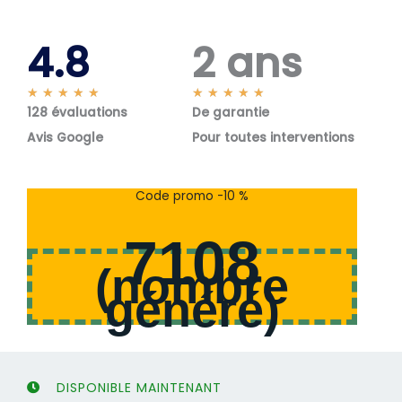
4.8
2 ans
N
N
★
★
★
★
★
★
★
★
★
★
128 évaluations
o
De garantie
o
t
t
Avis Google
Pour toutes interventions
é
é
5
5
s
s
Code promo -10 %
u
u
r
r
7108
5
5
(
nombre
généré
)
DISPONIBLE MAINTENANT