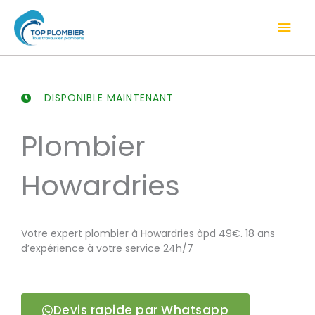
Aller
Men
au
contenu
prin
DISPONIBLE MAINTENANT
Plombier
Howardries
Votre expert plombier à Howardries àpd 49€. 18 ans
d’expérience à votre service 24h/7
Devis rapide par Whatsapp