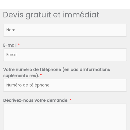
Devis gratuit et immédiat
N
o
m
*
E-mail
*
Votre numéro de téléphone (en cas d'informations
suplémentaires).
*
Décrivez-nous votre demande.
*