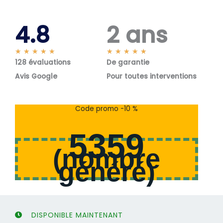
4.8
2 ans
N
N
★
★
★
★
★
★
★
★
★
★
128 évaluations
o
De garantie
o
t
t
Avis Google
Pour toutes interventions
é
é
5
5
s
s
Code promo -10 %
u
u
r
r
5359
5
5
(
nombre
généré
)
DISPONIBLE MAINTENANT