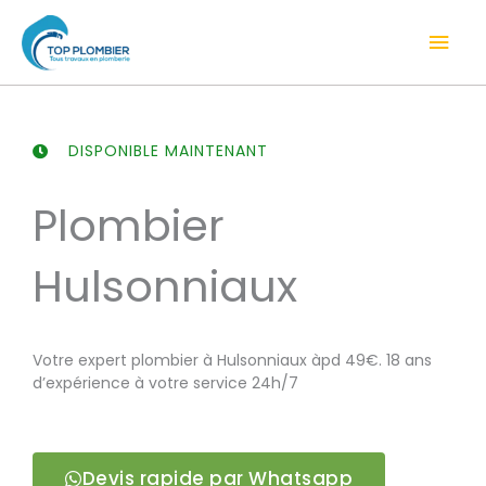
Aller
Men
au
contenu
prin
DISPONIBLE MAINTENANT
Plombier
Hulsonniaux
Votre expert plombier à Hulsonniaux àpd 49€. 18 ans
d’expérience à votre service 24h/7
Devis rapide par Whatsapp