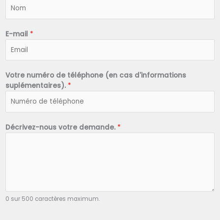
N
o
m
*
E-mail
*
Votre numéro de téléphone (en cas d'informations
suplémentaires).
*
Décrivez-nous votre demande.
*
0 sur 500 caractères maximum.