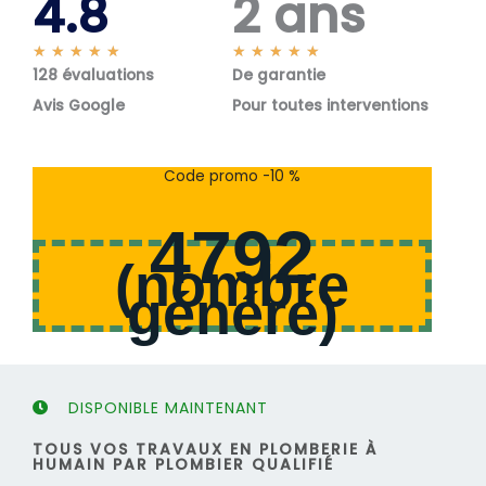
4.8
2 ans
N
N
★
★
★
★
★
★
★
★
★
★
128 évaluations
o
De garantie
o
t
t
Avis Google
Pour toutes interventions
é
é
5
5
s
s
Code promo -10 %
u
u
r
r
4792
5
5
(
nombre
généré
)
DISPONIBLE MAINTENANT
TOUS VOS TRAVAUX EN PLOMBERIE À
HUMAIN PAR PLOMBIER QUALIFIÉ