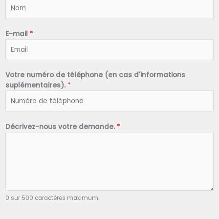
N
o
m
*
E-mail
*
Votre numéro de téléphone (en cas d'informations
suplémentaires).
*
Décrivez-nous votre demande.
*
0 sur 500 caractères maximum.