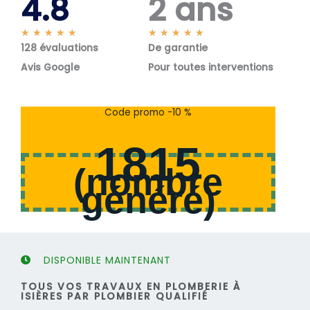
4.8
2 ans
N
N
★
★
★
★
★
★
★
★
★
★
128 évaluations
o
De garantie
o
t
t
Avis Google
Pour toutes interventions
é
é
5
5
s
s
Code promo -10 %
u
u
r
r
1815
5
5
(
nombre
généré
)
DISPONIBLE MAINTENANT
TOUS VOS TRAVAUX EN PLOMBERIE À
ISIÈRES PAR PLOMBIER QUALIFIÉ