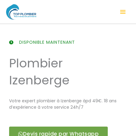
Aller
Men
au
contenu
prin
DISPONIBLE MAINTENANT
Plombier
Izenberge
Votre expert plombier à Izenberge àpd 49€. 18 ans
d’expérience à votre service 24h/7
Devis rapide par Whatsapp