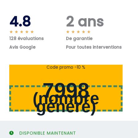
4.8
2 ans
N
N
★
★
★
★
★
★
★
★
★
★
128 évaluations
o
De garantie
o
t
t
Avis Google
Pour toutes interventions
é
é
5
5
s
s
Code promo -10 %
u
u
r
r
7998
5
5
(
nombre
généré
)
DISPONIBLE MAINTENANT