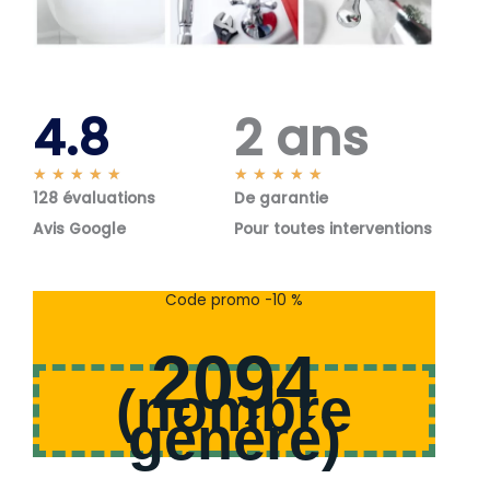
4.8
2 ans
N
N
★
★
★
★
★
★
★
★
★
★
128 évaluations
o
De garantie
o
t
t
Avis Google
Pour toutes interventions
é
é
5
5
s
s
Code promo -10 %
u
u
r
r
2094
5
5
(
nombre
généré
)