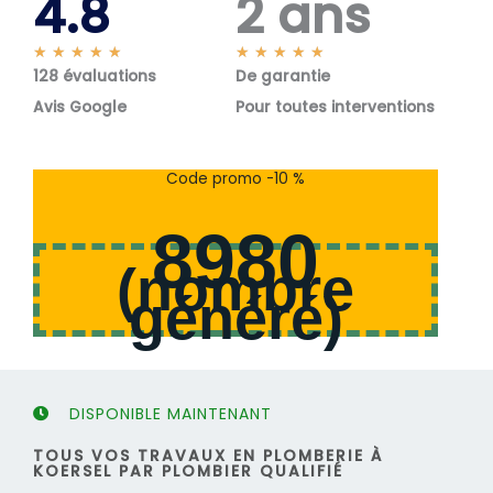
4.8
2 ans
N
N
★
★
★
★
★
★
★
★
★
★
128 évaluations
o
De garantie
o
t
t
Avis Google
Pour toutes interventions
é
é
5
5
s
s
Code promo -10 %
u
u
r
r
8980
5
5
(
nombre
généré
)
DISPONIBLE MAINTENANT
TOUS VOS TRAVAUX EN PLOMBERIE À
KOERSEL PAR PLOMBIER QUALIFIÉ