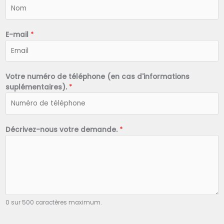
N
o
m
*
E-mail
*
Votre numéro de téléphone (en cas d'informations
suplémentaires).
*
Décrivez-nous votre demande.
*
0 sur 500 caractères maximum.