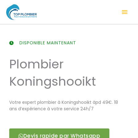
Aller
Men
au
contenu
prin
DISPONIBLE MAINTENANT
Plombier
Koningshooikt
Votre expert plombier à Koningshooikt àpd 49€. 18
ans d’expérience à votre service 24h/7
Devis rapide par Whatsapp