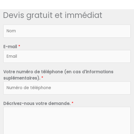
Devis gratuit et immédiat
N
o
m
*
E-mail
*
Votre numéro de téléphone (en cas d'informations
suplémentaires).
*
Décrivez-nous votre demande.
*