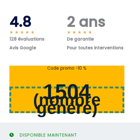
4.8
2 ans
N
N
★
★
★
★
★
★
★
★
★
★
128 évaluations
o
De garantie
o
t
t
Avis Google
Pour toutes interventions
é
é
5
5
s
s
Code promo -10 %
u
u
r
r
1504
5
5
(
nombre
généré
)
DISPONIBLE MAINTENANT