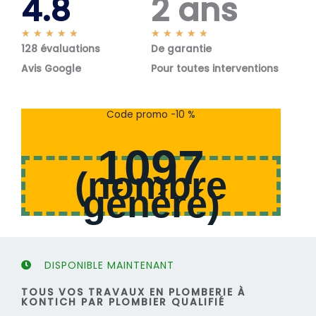
4.8
2 ans
N
N
★
★
★
★
★
★
★
★
★
★
128 évaluations
o
De garantie
o
t
t
Avis Google
Pour toutes interventions
é
é
5
5
s
s
Code promo -10 %
u
u
r
r
1097
5
5
(
nombre
généré
)
DISPONIBLE MAINTENANT
TOUS VOS TRAVAUX EN PLOMBERIE À
KONTICH PAR PLOMBIER QUALIFIÉ