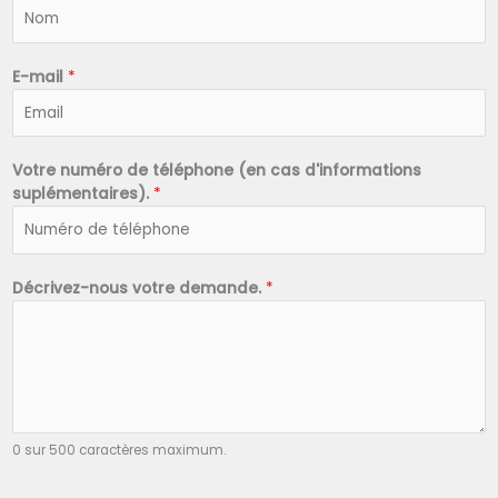
N
o
m
*
E-mail
*
Votre numéro de téléphone (en cas d'informations
suplémentaires).
*
Décrivez-nous votre demande.
*
0 sur 500 caractères maximum.