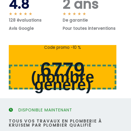
4.8
2 ans
N
N
★
★
★
★
★
★
★
★
★
★
128 évaluations
o
De garantie
o
t
t
Avis Google
Pour toutes interventions
é
é
5
5
s
s
Code promo -10 %
u
u
r
r
6779
5
5
(
nombre
généré
)
DISPONIBLE MAINTENANT
TOUS VOS TRAVAUX EN PLOMBERIE À
KRUISEM PAR PLOMBIER QUALIFIÉ