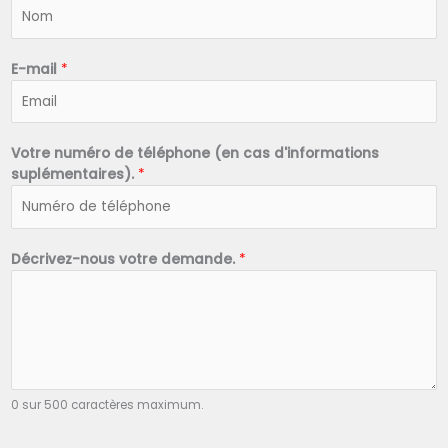
N
o
m
*
E-mail
*
Votre numéro de téléphone (en cas d'informations
suplémentaires).
*
Décrivez-nous votre demande.
*
0 sur 500 caractères maximum.