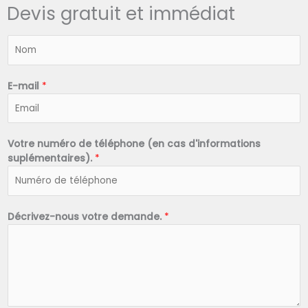
Devis gratuit et immédiat
N
o
m
*
E-mail
*
Votre numéro de téléphone (en cas d'informations
suplémentaires).
*
Décrivez-nous votre demande.
*