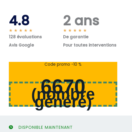
4.8
2 ans
N
N
★
★
★
★
★
★
★
★
★
★
128 évaluations
o
De garantie
o
t
t
Avis Google
Pour toutes interventions
é
é
5
5
s
s
Code promo -10 %
u
u
r
r
6670
5
5
(
nombre
généré
)
DISPONIBLE MAINTENANT