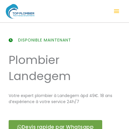
Aller
Men
au
contenu
prin
DISPONIBLE MAINTENANT
Plombier
Landegem
Votre expert plombier à Landegem àpd 49€. 18 ans
d’expérience à votre service 24h/7
Devis rapide par Whatsapp