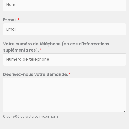
N
o
m
*
E-mail
*
Votre numéro de téléphone (en cas d'informations
suplémentaires).
*
Décrivez-nous votre demande.
*
0 sur 500 caractères maximum.